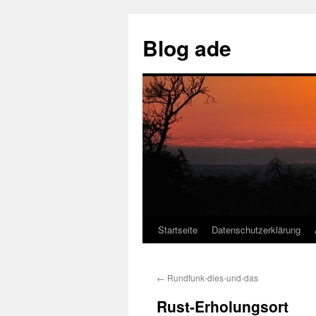
Skip
to
Blog ade
content
Startseite
Datenschutzerklärung
←
Rundfunk-dies-und-das
Rust-Erholungsort