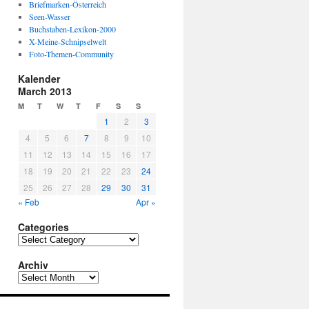
Briefmarken-Österreich
Seen-Wasser
Buchstaben-Lexikon-2000
X-Meine-Schnipselwelt
Foto-Themen-Community
Kalender
March 2013
M
T
W
T
F
S
S
1
2
3
4
5
6
7
8
9
10
11
12
13
14
15
16
17
18
19
20
21
22
23
24
25
26
27
28
29
30
31
« Feb
Apr »
Categories
C
a
Archiv
t
e
A
g
r
o
c