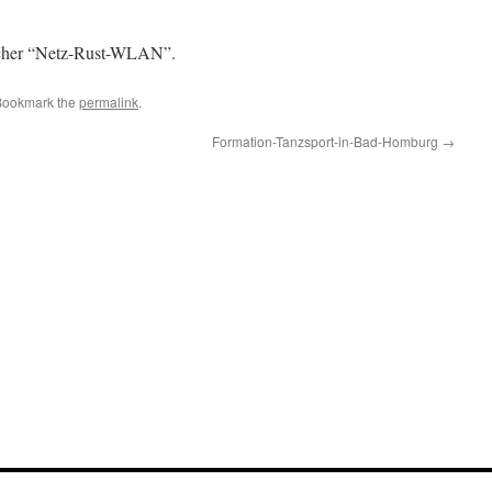
cher “Netz-Rust-WLAN”.
Bookmark the
permalink
.
Formation-Tanzsport-in-Bad-Homburg
→