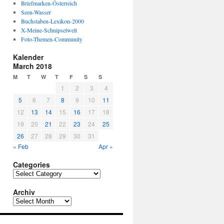
Briefmarken-Österreich
Seen-Wasser
Buchstaben-Lexikon-2000
X-Meine-Schnipselwelt
Foto-Themen-Community
Kalender
March 2018
M
T
W
T
F
S
S
1
2
3
4
5
6
7
8
9
10
11
12
13
14
15
16
17
18
19
20
21
22
23
24
25
26
27
28
29
30
31
« Feb
Apr »
Categories
C
a
Archiv
t
e
A
g
r
o
c