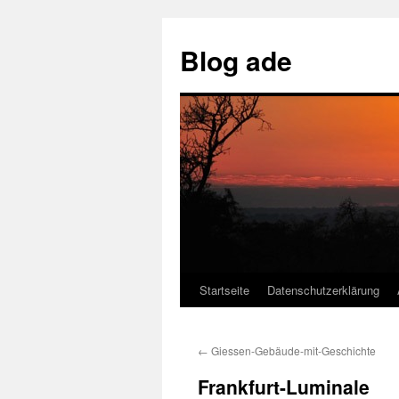
Skip
to
Blog ade
content
Startseite
Datenschutzerklärung
←
Giessen-Gebäude-mit-Geschichte
Frankfurt-Luminale