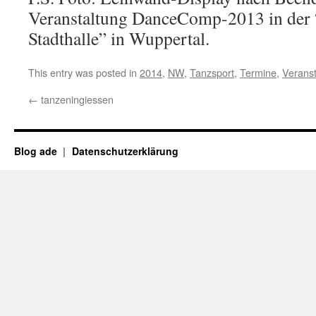
Veranstaltung DanceComp-2013 in der 
Stadthalle” in Wuppertal.
This entry was posted in
2014
,
NW
,
Tanzsport
,
Termine
,
Verans
←
tanzeningiessen
Blog ade
Datenschutzerklärung