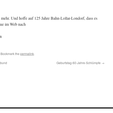
 mehr. Und hoffe auf 125 Jahre Bahn-Lollar-Londorf, dass es
aue im Web nach
hn
. Bookmark the
permalink
.
rbund
Geburtstag-60-Jahre-Schlümpfe
→