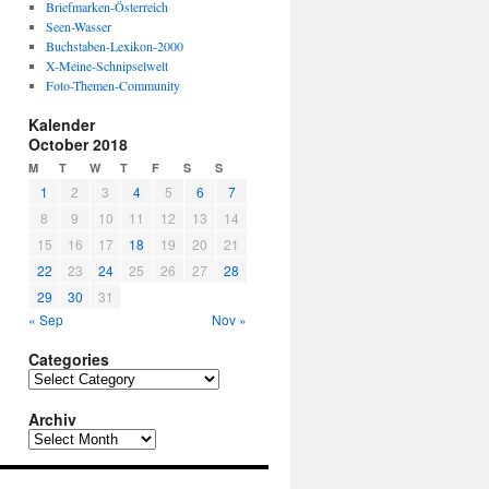
Briefmarken-Österreich
Seen-Wasser
Buchstaben-Lexikon-2000
X-Meine-Schnipselwelt
Foto-Themen-Community
Kalender
October 2018
M
T
W
T
F
S
S
1
2
3
4
5
6
7
8
9
10
11
12
13
14
15
16
17
18
19
20
21
22
23
24
25
26
27
28
29
30
31
« Sep
Nov »
Categories
C
a
Archiv
t
e
A
g
r
o
c