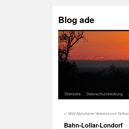
Skip
to
Blog ade
content
Startseite
Datenschutzerklärung
←
MVV-Münchener Verkehrs-und Tarifve
Bahn-Lollar-Londorf