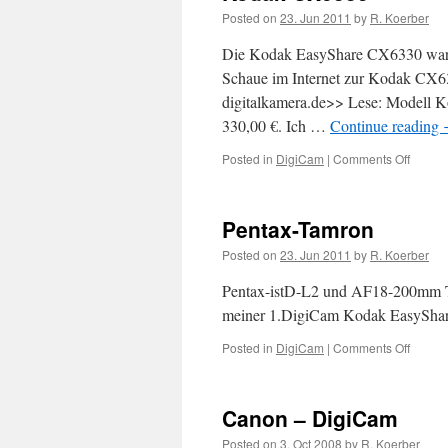
Posted on
23. Jun 2011
by
R. Koerber
Die Kodak EasyShare CX6330 war m
Schaue im Internet zur Kodak CX6
digitalkamera.de>> Lese: Modell 
330,00 €. Ich …
Continue reading
Posted in
DigiCam
|
Comments Off
on
Kodak
CX633
Pentax-Tamron
Posted on
23. Jun 2011
by
R. Koerber
Pentax-istD-L2 und AF18-200mm Ta
meiner 1.DigiCam Kodak EasyShar
Posted in
DigiCam
|
Comments Off
on
Pentax
Tamro
Canon – DigiCam
Posted on
3. Oct 2008
by
R. Koerber