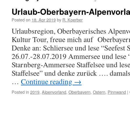
Urlaub-Oberbayern-Alpenvorl
Posted on
18. Apr 2019
by
R. Koerber
Urlaubsregion, Oberbayerisches Alpenv
Kultur Tour, freue mich auf Oberbayer
Denke an: Schliersee und lese “Seefest 
26.07.-28.07.2019 Ammersee und lese
Starnberg-Ammersee Staffelsee und le
Staffelsee” und denke zurück …. damal
…
Continue reading
→
Posted in
2019
,
Alpenvorland
,
Oberbayern
,
Ostern
,
Pinnwand
|