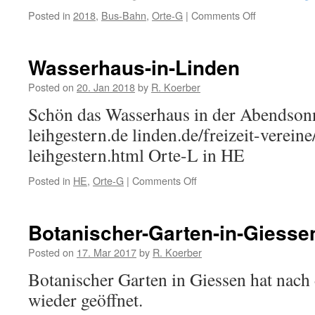
Posted in
2018
,
Bus-Bahn
,
Orte-G
|
Comments Off
on
Bahnbetriebs
retten
Wasserhaus-in-Linden
Posted on
20. Jan 2018
by
R. Koerber
Schön das Wasserhaus in der Abendson
leihgestern.de linden.de/freizeit-verein
leihgestern.html Orte-L in HE
Posted in
HE
,
Orte-G
|
Comments Off
on
Wasserhaus-
in-
Linden
Botanischer-Garten-in-Giesse
Posted on
17. Mar 2017
by
R. Koerber
Botanischer Garten in Giessen hat nach
wieder geöffnet.