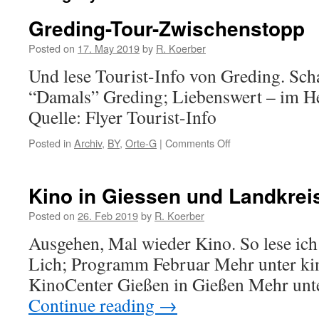
Greding-Tour-Zwischenstopp
Posted on
17. May 2019
by
R. Koerber
Und lese Tourist-Info von Greding. Sch
“Damals” Greding; Liebenswert – im H
Quelle: Flyer Tourist-Info
Posted in
Archiv
,
BY
,
Orte-G
|
Comments Off
on
Greding-
Tour-
Zwischenstopp
Kino in Giessen und Landkrei
Posted on
26. Feb 2019
by
R. Koerber
Ausgehen, Mal wieder Kino. So lese ic
Lich; Programm Februar Mehr unter ki
KinoCenter Gießen in Gießen Mehr unte
Continue reading
→