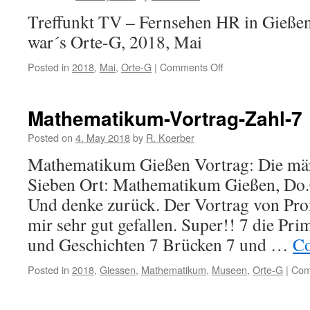
Treffunkt TV – Fernsehen HR in Gießen
war´s Orte-G, 2018, Mai
Posted in
2018
,
Mai
,
Orte-G
|
Comments Off
on
Giessen-
Kugelbrunnen
Mathematikum-Vortrag-Zahl-7
Posted on
4. May 2018
by
R. Koerber
Mathematikum Gießen Vortrag: Die mä
Sieben Ort: Mathematikum Gießen, Do.
Und denke zurück. Der Vortrag von Prof
mir sehr gut gefallen. Super!! 7 die Pr
und Geschichten 7 Brücken 7 und …
Co
Posted in
2018
,
Giessen
,
Mathematikum
,
Museen
,
Orte-G
|
Com