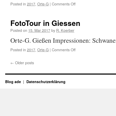
Posted in
2017
,
Orte-G
|
Comments Off
on
Botanischer-
Garten-
in-
FotoTour in Giessen
Giessen
Posted on
15. Mar 2017
by
R. Koerber
Orte-G. Gießen Impressionen: Schwane
Posted in
2017
,
Orte-G
|
Comments Off
on
FotoTour
in
←
Older posts
Giessen
Blog ade
Datenschutzerklärung