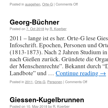
Posted in
ausgehen
,
Orte-G
|
Comments Off
on
Kino
in
Giessen
Georg-Büchner
und
Landkreis
Posted on
7. Oct 2018
by
R. Koerber
2011 – lange ist es her. Orte-G lese Gie
Infoschrift. Epochen, Personen und Or
(1813-1873). Nach 2 Jahren Studium in 
nach Gießen zurück. Gründete die Organ
der Menschenrechte”. Bekannt durch “D
Landbote” und …
Continue reading
→
Posted in
2011
,
Orte-G
,
Personen
|
Comments Off
on
Georg-
Büchner
Giessen-Kugelbrunnen
Posted on
10. May 2018
by
R. Koerber