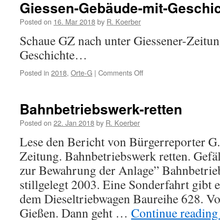
Giessen-Gebäude-mit-Geschi
Posted on
16. Mar 2018
by
R. Koerber
Schaue GZ nach unter Giessener-Zeitu
Geschichte…
Posted in
2018
,
Orte-G
|
Comments Off
on
Giessen-
Gebäude-
mit-
Bahnbetriebswerk-retten
Geschichte
Posted on
22. Jan 2018
by
R. Koerber
Lese den Bericht von Bürgerreporter G.
Zeitung. Bahnbetriebswerk retten. Gefäl
zur Bewahrung der Anlage” Bahnbetrie
stillgelegt 2003. Eine Sonderfahrt gibt
dem Dieseltriebwagen Baureihe 628. V
Gießen. Dann geht …
Continue readin