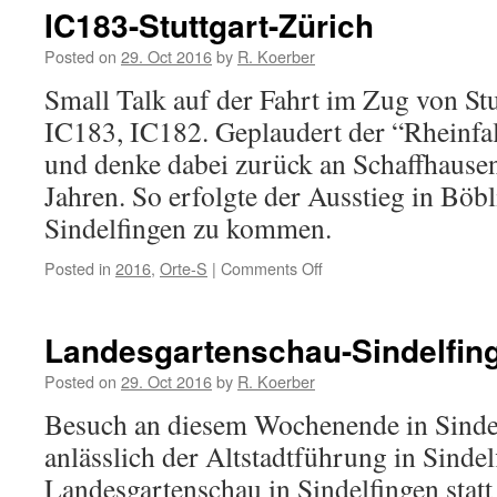
IC183-Stuttgart-Zürich
Posted on
29. Oct 2016
by
R. Koerber
Small Talk auf der Fahrt im Zug von Stu
IC183, IC182. Geplaudert der “Rheinfa
und denke dabei zurück an Schaffhausen
Jahren. So erfolgte der Ausstieg in Bö
Sindelfingen zu kommen.
Posted in
2016
,
Orte-S
|
Comments Off
on
IC183-
Stuttgart-
Zürich
Landesgartenschau-Sindelfin
Posted on
29. Oct 2016
by
R. Koerber
Besuch an diesem Wochenende in Sindel
anlässlich der Altstadtführung in Sindel
Landesgartenschau in Sindelfingen statt