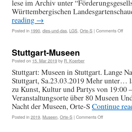
lese im Archiv unter “Förderungsgesells
Württembergischen Landesgartenscha
reading
→
Posted in
1990
,
dies-und-das
,
LGS
,
Orte-S
|
Comments Off
on
Land
Sind
199
Stuttgart-Museen
Posted on
15. Mar 2019
by
R. Koerber
Stuttgart: Museen in Stuttgart. Lange N
Stuttgart, Sa.23.03.2019 Mehr unter… 
zu Kunst, Kultur und Partys von 19:00
Veranstaltungsorte über 80 Museen Und 
Nacht der Museen, Orte-S
Continue re
Posted in
2019
,
Museen
,
Orte-S
|
Comments Off
on
Stuttgart-
Museen