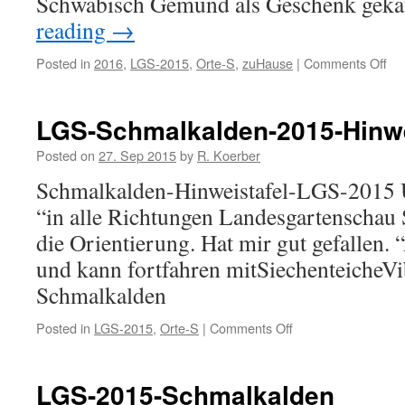
Schwäbisch Gemünd als Geschenk gek
reading
→
Posted in
2016
,
LGS-2015
,
Orte-S
,
zuHause
|
Comments Off
on
Ge
Ta
20
LGS-Schmalkalden-2015-Hinwe
Posted on
27. Sep 2015
by
R. Koerber
Schmalkalden-Hinweistafel-LGS-2015 U
“in alle Richtungen Landesgartenschau
die Orientierung. Hat mir gut gefallen. 
und kann fortfahren mitSiechenteicheVi
Schmalkalden
Posted in
LGS-2015
,
Orte-S
|
Comments Off
on
LGS-
Schmalkalden-
2015-
LGS-2015-Schmalkalden
Hinweistafel