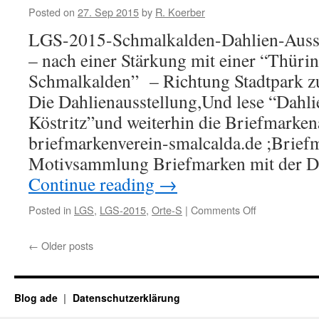
Posted on
27. Sep 2015
by
R. Koerber
LGS-2015-Schmalkalden-Dahlien-Ausste
– nach einer Stärkung mit einer “Thüri
Schmalkalden” – Richtung Stadtpark z
Die Dahlienausstellung,Und lese “Dahli
Köstritz”und weiterhin die Briefmarken
briefmarkenverein-smalcalda.de ;Briefm
Motivsammlung Briefmarken mit der D
Continue reading
→
Posted in
LGS
,
LGS-2015
,
Orte-S
|
Comments Off
on
LGS-
2015-
←
Older posts
Schmalkalde
Blog ade
Datenschutzerklärung