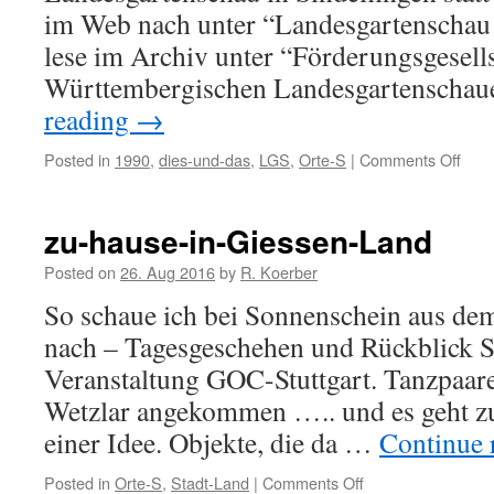
im Web nach unter “Landesgartenschau 
lese im Archiv unter “Förderungsgesells
Württembergischen Landesgartenscha
reading
→
Posted in
1990
,
dies-und-das
,
LGS
,
Orte-S
|
Comments Off
on
Land
Sind
199
zu-hause-in-Giessen-Land
Posted on
26. Aug 2016
by
R. Koerber
So schaue ich bei Sonnenschein aus de
nach – Tagesgeschehen und Rückblick Stu
Veranstaltung GOC-Stuttgart. Tanzpaar
Wetzlar angekommen ….. und es geht zu
einer Idee. Objekte, die da …
Continue 
Posted in
Orte-S
,
Stadt-Land
|
Comments Off
on