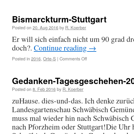
zu-
hause-
in-
Bismarckturm-Stuttgart
Giessen-
Land
Posted on
20. Aug 2016
by
R. Koerber
Er will sich einfach nicht um 90 grad d
doch?.
Continue reading
→
Posted in
2016
,
Orte-S
|
Comments Off
on
Bismarckturm-
Stuttgart
Gedanken-Tagesgeschehen-2
Posted on
8. Feb 2016
by
R. Koerber
zuHause. dies-und-das. Ich denke zurüc
Landesgartenschau Schwäbisch Gemünd
muss mal wieder hin nach Schwäbisch 
nach Pforzheim oder Stuttgart!Die Uhr h