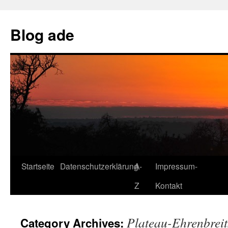
Skip
to
Blog ade
content
Startseite
Datenschutzerklärung
A-
Impressum-
Z
Kontakt
Plateau-Ehrenbreit
Category Archives: